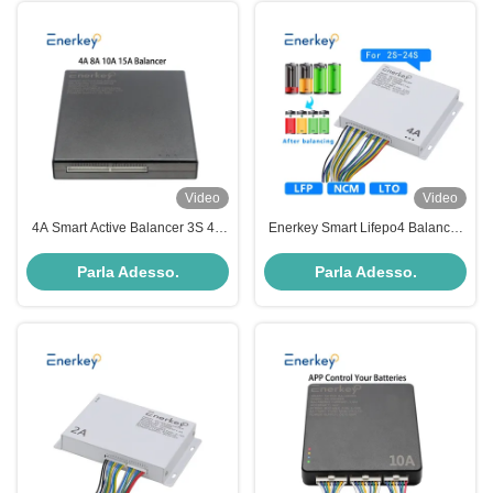
Video
Video
4A Smart Active Balancer 3S 4S
Enerkey Smart Lifepo4 Balancer
5S 6S 14S 16S 20S Lifepo4 Li-
4A 2S-24S per batterie
ion Lipo Battery Balancer
NCM/LFP/LTO da 3,2 a 3,7 V
Parla Adesso.
Parla Adesso.