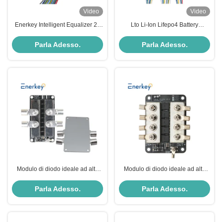
Video
Video
Enerkey Intelligent Equalizer 2a
Lto Li-Ion Lifepo4 Battery
2-16s Smart Active Balancer per
Equalizer Attivo 24V 48V 10A Per
batteria da 12V 24V 36V 48V
Sistema di Immagazzinamento di
Parla Adesso.
Parla Adesso.
Energia Solare
Modulo di diodo ideale ad alta
Modulo di diodo ideale ad alta
corrente 60V 280A pannelli solari
tensione 100V 150A per pannelli
di ricarica impedisce il deflusso
solari
Parla Adesso.
Parla Adesso.