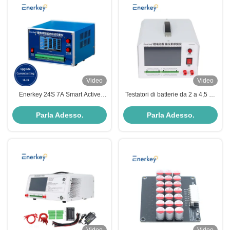
Video
Video
Enerkey 24S 7A Smart Active
Testatori di batterie da 2 a 4,5 V /
Equalizer per la manutenzione
Macchine di scarico di carica
delle batterie Li-ion/Lifepo4/Lto
della batteria con accuratezza di
Parla Adesso.
Parla Adesso.
misurazione della tensione ±
0,06% FS