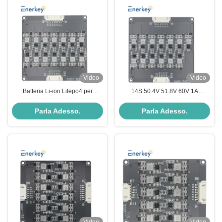
Video
Video
Batteria Li-ion Lifepo4 per
14S 50.4V 51.8V 60V 1A
aspirapolvere
Equalizzatore attivo BMS Li-ion
LFP Lipo Battery Balancer
Parla Adesso.
Parla Adesso.