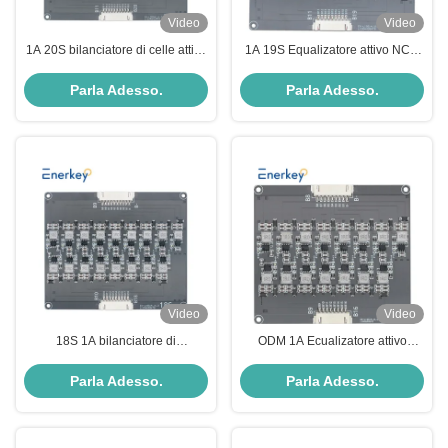
Video
Video
1A 20S bilanciatore di celle attive
1A 19S Equalizatore attivo NCM
BMS Li-Ion Lifepo4 Battery
induttivo / Lifepo4 Battery
Equalizer per scooter
Balancer per lo stoccaggio
Parla Adesso.
Parla Adesso.
dell'energia
Video
Video
18S 1A bilanciatore di
ODM 1A Ecualizatore attivo
equalizzazione attivo BMS 30A
Lifepo4 LTO Lipo Li-Ion 16s
protezione contro scariche
Battery Pack Balancer
Parla Adesso.
Parla Adesso.