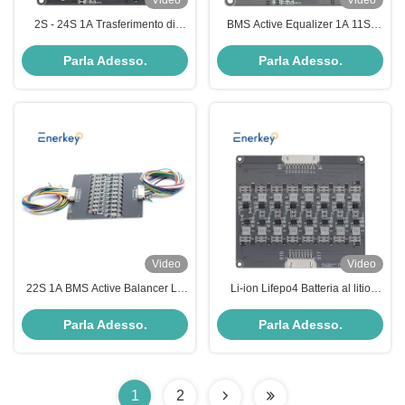
Video
Video
2S - 24S 1A Trasferimento di
BMS Active Equalizer 1A 11SI
energia induttivo Equalizzatore
Inductive Lithium Ion / Lifepo4
attivo 3.7V Lipo / 3.2V Lifepo4
Battery Balancer per Robot
Parla Adesso.
Parla Adesso.
Video
Video
22S 1A BMS Active Balancer Li-
Li-ion Lifepo4 Batteria al litio
Ion Lithium Lifepo4 Battery
Equalizzatore attivo 1A 17S BMS
Equalizer per E Scooter
bilanciatore di trasferimento di
Parla Adesso.
Parla Adesso.
energia
1
2