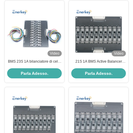
Video
Video
BMS 23S 1A bilanciatore di celle
21S 1A BMS Active Balancer
attive Lifepo4 Lifepo4 Li-Ion
Board Li-ion LTO Batteria al litio
batterie al litio
Equalizzatore di trasferimento di
Parla Adesso.
Parla Adesso.
energia