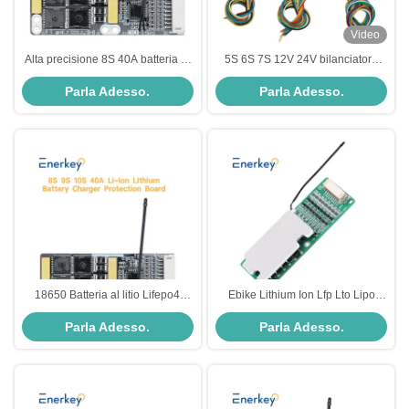
Video
Alta precisione 8S 40A batteria al
5S 6S 7S 12V 24V bilanciatore
litio BMS Board con NTC per gli
attivo 150A 100A 200A 300A LFP
Parla Adesso.
Parla Adesso.
strumenti di riparazione elettrica
/ Lithium Battery Protection Board
18650 Batteria al litio Lifepo4
Ebike Lithium Ion Lfp Lto Lipo
BMS Batteria Li Ion 8S 9S 10S
Solar Lifepo4 Batteria BMS Board
Parla Adesso.
Parla Adesso.
40A BMS
8S 15A 24V Sistema di gestione
della batteria