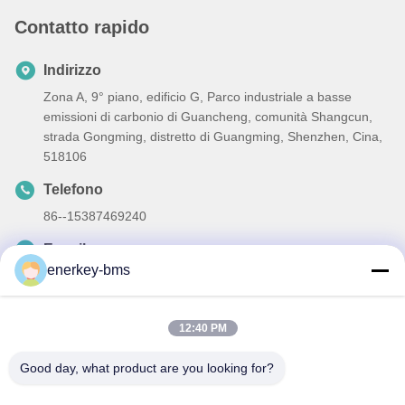
Contatto rapido
Indirizzo
Zona A, 9° piano, edificio G, Parco industriale a basse
emissioni di carbonio di Guancheng, comunità Shangcun,
strada Gongming, distretto di Guangming, Shenzhen, Cina,
518106
Telefono
86--15387469240
E-mail
enerkey-bms
kiwi@enerkey.cn
12:40 PM
Good day, what product are you looking for?
Norme sulla privacy
|
Mappa del sito
| Buona qualità della Cina
Tabella BMS a batteria Fornitore. © di Copyright 2024-2026