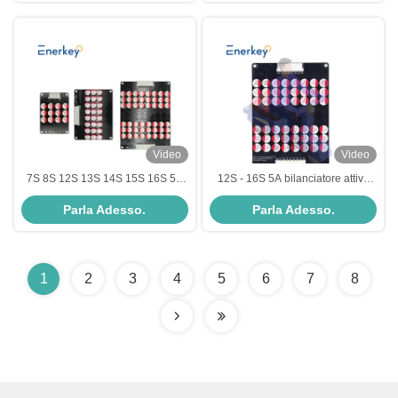
Video
Video
7S 8S 12S 13S 14S 15S 16S 5A
12S - 16S 5A bilanciatore attivo
Active Balancer BMS Board per
BMS NCM LTO LPO LiFePo4
Parla Adesso.
Parla Adesso.
alimentazione di emergenza
batteria al litio equalizzatore
1
2
3
4
5
6
7
8