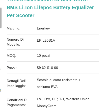
BMS Li-Ion Lifepo4 Battery Equalizer
Per Scooter
Marchio:
Enerkey
Numero Di
EK-L20S1A
Modello:
MOQ:
10 pezzi
Prezzo:
$9.62-$10.66
Scatola di carta resistente +
Dettagli Dell'
Imballaggio:
schiuma EVA
L/C, D/A, D/P, T/T, Western Union,
Condizioni Di
Pagamento:
MoneyGram