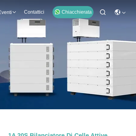
Contattici
Chiacchierata
Eventi
1A 20S Bilanciatore Di Celle Attive