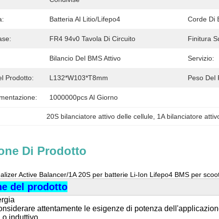
a:
Batteria Al Litio/Lifepo4
Corde Di B
ase:
FR4 94v0 Tavola Di Circuito
Finitura S
Bilancio Del BMS Attivo
Servizio:
l Prodotto:
L132*W103*T8mm
Peso Del 
imentazione:
1000000pcs Al Giorno
20S bilanciatore attivo delle cellule
, 
1A bilanciatore attiv
one Di Prodotto
alizer Active Balancer/1A 20S per batterie Li-Ion Lifepo4 BMS per scoo
ne del prodotto
ergia
nsiderare attentamente le esigenze di potenza dell'applicazion
 o induttivo.