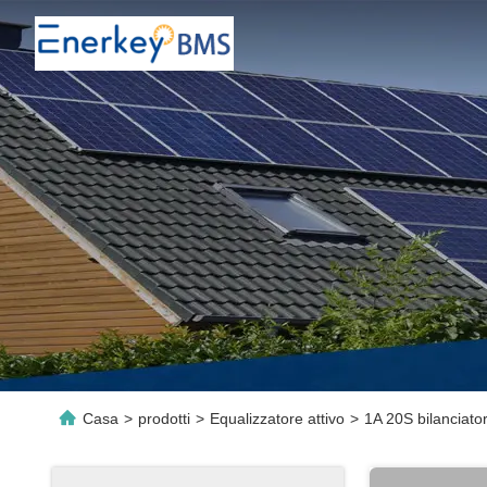
Casa
>
prodotti
>
Equalizzatore attivo
>
1A 20S bilanciator