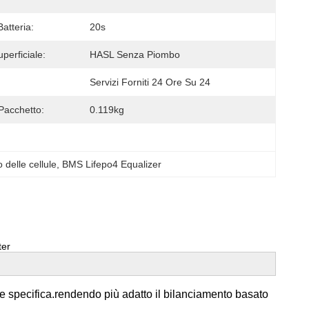
atteria:
20s
uperficiale:
HASL Senza Piombo
Servizi Forniti 24 Ore Su 24
Pacchetto:
0.119kg
o delle cellule
, 
BMS Lifepo4 Equalizer
ter
e specifica.rendendo più adatto il bilanciamento basato