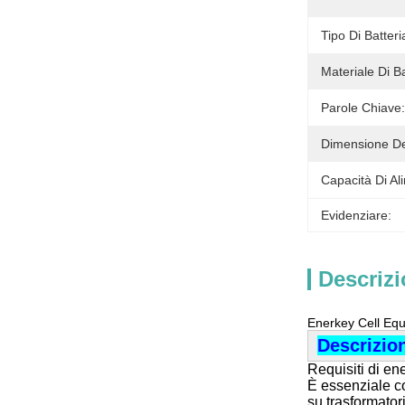
Tipo Di Batteri
Materiale Di B
Parole Chiave:
Dimensione De
Capacità Di Al
Evidenziare:
Descrizi
Enerkey Cell Equ
Descrizio
Requisiti di en
È essenziale co
su trasformatori