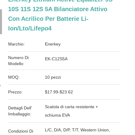
10S 11S 12S 5A Bilanciatore Attivo
Con Acrilico Per Batterie Li-
Ion/Lto/Lifepo4
Marchio:
Enerkey
Numero Di
EK-C12S5A
Modello:
MOQ:
10 pezzi
Prezzo:
$17.99-$23.62
Scatola di carta resistente +
Dettagli Dell'
Imballaggio:
schiuma EVA
L/C, D/A, D/P, T/T, Western Union,
Condizioni Di