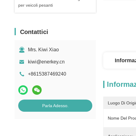
per veicoli pesanti
Contattici
Mrs. Kiwi Xiao
Informaz
kiwi@enerkey.cn
+8615387469240
Informaz
Luogo Di Origi
Parla Adesso.
Nome Del Prod