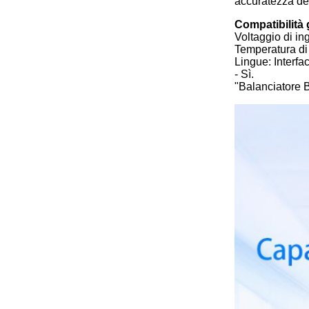
accuratezza de
Compatibilità 
Voltaggio di in
Temperatura di
Lingue: Interfa
- Sì.
"Balanciatore B