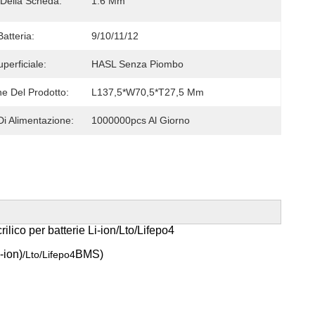
Della Scheda:
1.6 Mm
atteria:
9/10/11/12
uperficiale:
HASL Senza Piombo
e Del Prodotto:
L137,5*W70,5*T27,5 Mm
Di Alimentazione:
1000000pcs Al Giorno
lico per batterie Li-ion/Lto/Lifepo4
-ion)
BMS)
/Lto/Lifepo4