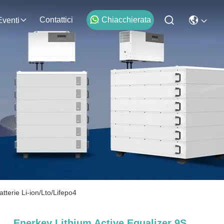
Contattici
Chiacchierata
Eventi
tterie Li-ion/Lto/Lifepo4
Enerkey Lithium Active Equalizer 9S