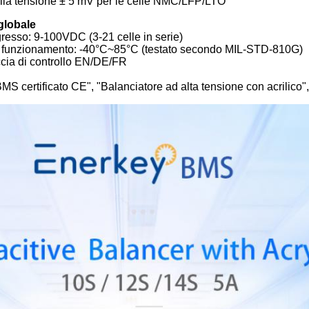
lla tensione ± 5 mV per le celle NMC/LFP/LTO
globale
gresso: 9-100VDC (3-21 celle in serie)
 funzionamento: -40°C~85°C (testato secondo MIL-STD-810G)
ccia di controllo EN/DE/FR
MS certificato CE", "Balanciatore ad alta tensione con acrilico