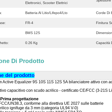
Spessore 
Elettronici, Scooter Elettrici
a:
Batteria Al Litio/Lifepo4/Lto
Corde Di B
ase:
FR-4
Finitura S
BMS 12S
Dimension
hetto:
0.26 Kg
Capacità 
one Di Prodotto
ne del prodotto
 Active Equalizer 9S 10S 11S 12S 5A bilanciatore attivo con acri
ttivo capacitivo con scudo acrilico - certificato CE/FCC (3-21S Li
-Prima progettazione
FCC/UN38.3, conforme alla direttiva UE 2027 sulle batterie
rilico ignifuge da 3 mm (categoria UL94 V-0)