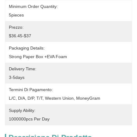
Minimum Order Quantity:
5pieces
Prezzo:
$36.45-$37
Packaging Details:
Strong Paper Box +EVA Foam
Delivery Time:
3-5days
Termini Di Pagamento:
L/C, D/A, D/P, T/T, Western Union, MoneyGram
Supply Ability:
1000000pcs Per Day