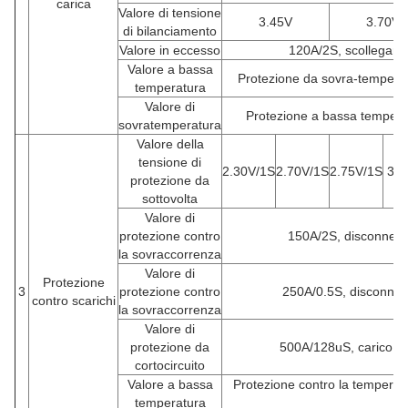
carica
Valore di tensione
3.45V
3.70V
di bilanciamento
Valore in eccesso
120A/2S, scollegare 
Valore a bassa
Protezione da sovra-temperatu
temperatura
Valore di
Protezione a bassa temperatu
sovratemperatura
Valore della
tensione di
2.30V/1S
2.70V/1S
2.75V/1S
3.0
protezione da
sottovolta
Valore di
protezione contro
150A/2S, disconnettere
la sovraccorrenza
Valore di
Protezione
3
protezione contro
250A/0.5S, disconnetter
contro scarichi
la sovraccorrenza
Valore di
protezione da
500A/128uS, carico di 
cortocircuito
Valore a bassa
Protezione contro la temperatu
temperatura