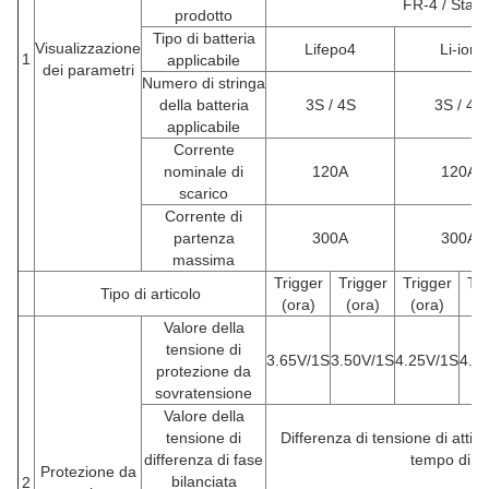
FR-4 / Stag
prodotto
Tipo di batteria
Visualizzazione
Lifepo4
Li-ion
1
applicabile
dei parametri
Numero di stringa
della batteria
3S / 4S
3S / 4S
applicabile
Corrente
nominale di
120A
120A
scarico
Corrente di
partenza
300A
300A
massima
Trigger
Trigger
Trigger
Tri
Tipo di articolo
(ora)
(ora)
(ora)
(o
Valore della
tensione di
3.65V/1S
3.50V/1S
4.25V/1S
4.0
protezione da
sovratensione
Valore della
tensione di
Differenza di tensione di atti
differenza di fase
tempo di bi
Protezione da
bilanciata
2