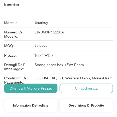
Inverter
Enerkey
Marchio:
Numero Di
EK-BM3R4S120A
Modello:
5pieces
MOQ:
$36.45-$37
Prezzo:
Dettagli Dell'
Strong paper box +EVA Foam
Imballaggio:
Condizioni Di
L/C, D/A, D/P, T/T, Western Union, MoneyGram
Pagamento:
Ottenga Il Migliore Prezzo
Chiacchierata
Informazioni Dettagliate
Descrizione Di Prodotto