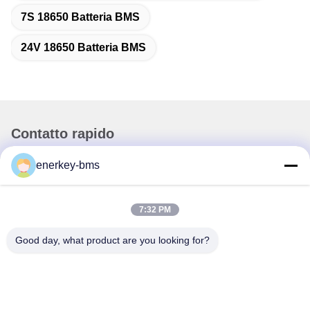
7S 18650 Batteria BMS
24V 18650 Batteria BMS
Contatto rapido
enerkey-bms
Indirizzo
Zona A, 9° piano, edificio G, Parco industriale a basse
emissioni di carbonio di Guancheng, comunità Shangcun,
7:32 PM
strada Gongming, distretto di Guangming, Shenzhen, Cina,
518106
Good day, what product are you looking for?
Telefono
86--15387469240
E-mail