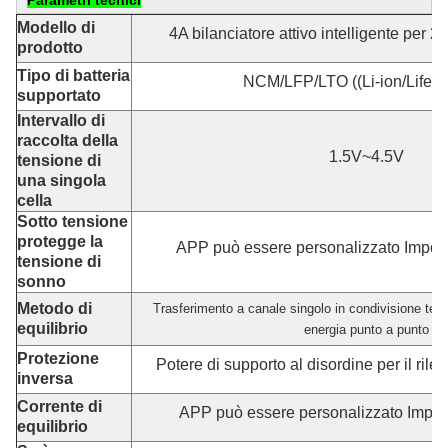
Modello di
4A bilanciatore attivo intelligente per
prodotto
Tipo di batteria
NCM/LFP/LTO ((Li-ion/Lifepo
supportato
Intervallo di
raccolta della
1.5V~4.5V
tensione di
una singola
cella
Sotto tensione
protegge la
APP può essere personalizzato Impost
tensione di
sonno
Metodo di
Trasferimento a canale singolo in condivisione temp
equilibrio
energia punto a punto
Protezione
Potere di supporto al disordine per il ril
inversa
Corrente di
APP può essere personalizzato Impos
equilibrio