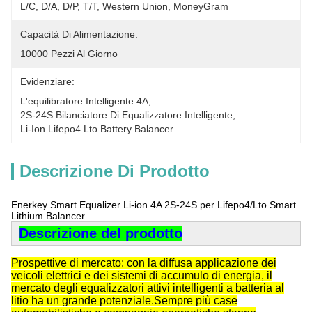
L/C, D/A, D/P, T/T, Western Union, MoneyGram
Capacità Di Alimentazione:
10000 Pezzi Al Giorno
Evidenziare:
L'equilibratore Intelligente 4A
, 
2S-24S Bilanciatore Di Equalizzatore Intelligente
, 
Li-Ion Lifepo4 Lto Battery Balancer
Descrizione Di Prodotto
Enerkey Smart Equalizer Li-ion 4A 2S-24S per Lifepo4/Lto Smart
Lithium Balancer
Descrizione del prodotto
Prospettive di mercato: con la diffusa applicazione dei
veicoli elettrici e dei sistemi di accumulo di energia, il
mercato degli equalizzatori attivi intelligenti a batteria al
litio ha un grande potenziale.Sempre più case