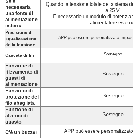
Se è
Quando la tensione totale del sistema della
necessaria
a 25 V,
una fonte di
È necessario un modulo di potenziame
alimentazione
alimentatore esterno.
esterna
Precisione di
APP può essere personalizzato Imposta
equalizzazione
della tensione
Sostegno
Cascata di fili
Funzione di
rilevamento di
Sostegno
guasti di
alimentazione
Funzione di
Sostegno
protezione del
filo sbagliata
Funzione di
Sostegno
allarme di
guasto
APP può essere personalizzato I
C'è un buzzer