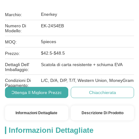
Enerkey
Marchio:
Numero Di
EK-24S4EB
Modello:
5pieces
MOQ:
$42.5-$48.5
Prezzo:
Dettagli Dell'
Scatola di carta resistente + schiuma EVA
Imballaggio:
Condizioni Di
L/C, D/A, D/P, T/T, Western Union, MoneyGram
Pagamento:
Ottenga Il Migliore Prezzo
Chiacchierata
Informazioni Dettagliate
Descrizione Di Prodotto
Informazioni Dettagliate