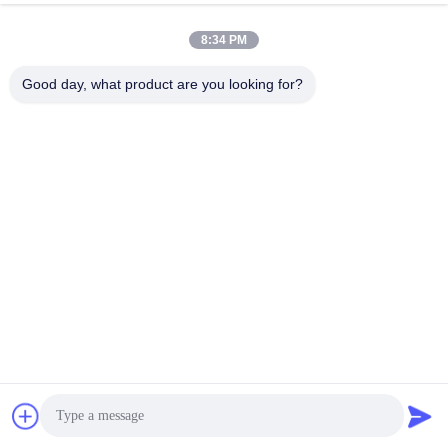
Diagramma di cablaggio
8:34 PM
Quando viene utilizzato per batterie con meno di 24 
celle in serie, il perno vuoto è sospeso.
Good day, what product are you looking for?