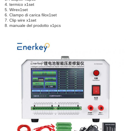
4. termico x1set
5. Wirex1set
6. Clampo di carica filox1set
7. Clip wire x1set
8. manuale del prodotto x1pcs