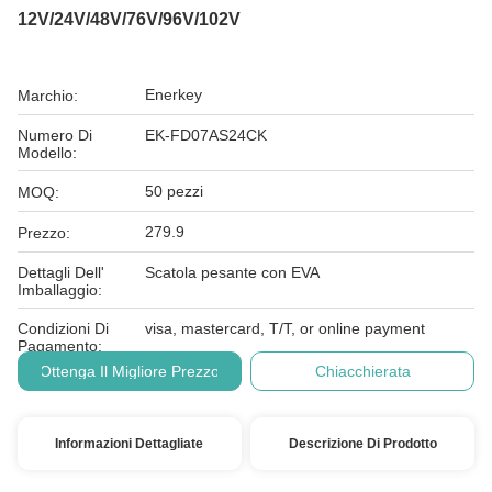
12V/24V/48V/76V/96V/102V
Enerkey
Marchio:
Numero Di
EK-FD07AS24CK
Modello:
50 pezzi
MOQ:
279.9
Prezzo:
Dettagli Dell'
Scatola pesante con EVA
Imballaggio:
Condizioni Di
visa, mastercard, T/T, or online payment
Pagamento:
Ottenga Il Migliore Prezzo
Chiacchierata
Informazioni Dettagliate
Descrizione Di Prodotto