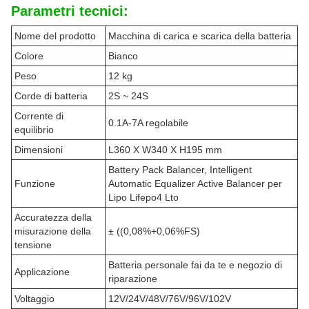
Parametri tecnici:
Nome del prodotto
Macchina di carica e scarica della batteria
Colore
Bianco
Peso
12 kg
Corde di batteria
2S ~ 24S
Corrente di
0.1A-7A regolabile
equilibrio
Dimensioni
L360 X W340 X H195 mm
Battery Pack Balancer, Intelligent
Funzione
Automatic Equalizer Active Balancer per
Lipo Lifepo4 Lto
Accuratezza della
misurazione della
± ((0,08%+0,06%FS)
tensione
Batteria personale fai da te e negozio di
Applicazione
riparazione
Voltaggio
12V/24V/48V/76V/96V/102V