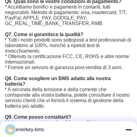
Q6. Quali sono le vostre condizioni di pagamento?
* Accettiamo bonifici e pagamenti in contanti, tutti
negoziabili. Metodo di pagamento: visa, mastercard, T/T,
PayPal, APPLE_PAY, GOOGLE_PAY,
GC_REAL_TIME_BANK_TRANSFER, RMB
Q7. Come si garantisce la qualità?
* Tutti i nostri prodotti sono sottoposti a test professionali di
laboratorio al 100%, nonché a ripetuti test di
invecchiamento.
* Ottenuto la certificazione FCC, CE, ROHS e altre norme
internazionali.
* Fornire un servizio di garanzia post-vendita di 3 anni.
Q8. Come scegliere un BMS adatto alla nostra
batteria?
* A seconda della tensione e della corrente che
corrisponde alla vostra batteria, potete consultare il nostro
servizio clienti che vi fornirà il sistema di gestione della
batteria più adatto.
Q9. Come posso contattarti?
Abbiamo un servizio online 24 ore su 24, lasciateci un
messaggio online.
enerkey-bms
*Puoi anche contattarci via e-mail, WhatsApp, WeChat,