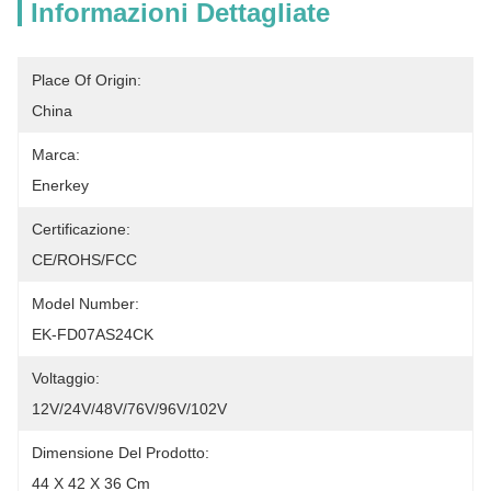
Informazioni Dettagliate
Place Of Origin:
China
Marca:
Enerkey
Certificazione:
CE/ROHS/FCC
Model Number:
EK-FD07AS24CK
Voltaggio:
12V/24V/48V/76V/96V/102V
Dimensione Del Prodotto:
44 X 42 X 36 Cm