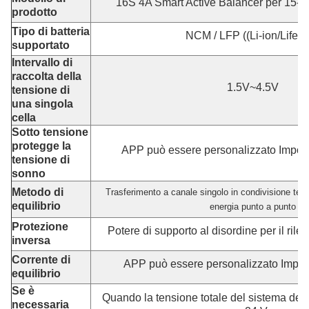
16S 4A Smart Active Balancer per 15-
prodotto
Tipo di batteria
NCM / LFP ((Li-ion/Lifep
supportato
Intervallo di
raccolta della
1.5V~4.5V
tensione di
una singola
cella
Sotto tensione
protegge la
APP può essere personalizzato Impost
tensione di
sonno
Metodo di
Trasferimento a canale singolo in condivisione temp
equilibrio
energia punto a punto
Protezione
Potere di supporto al disordine per il ril
inversa
Corrente di
APP può essere personalizzato Impos
equilibrio
Se è
Quando la tensione totale del sistema della
necessaria