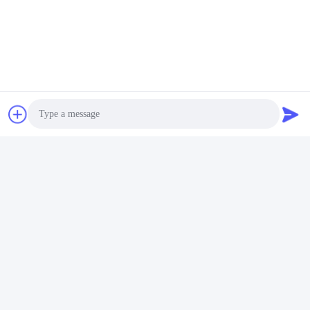
EK-16S4EB supporta l'uso in cascata e almeno una batteria tra 
ogni due equalizzatori è la "fine comune dello scambio di 
energia".Il seguente utilizza il 32S come esempio per descrivere 
come installare e collegare i cavi:
Photo
Video Call
Audio Call