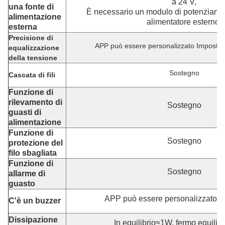
a 24 V,
una fonte di
È necessario un modulo di potenziame
alimentazione
alimentatore esterno.
esterna
Precisione di
APP può essere personalizzato Imposta
equalizzazione
della tensione
Sostegno
Cascata di fili
Funzione di
rilevamento di
Sostegno
guasti di
alimentazione
Funzione di
Sostegno
protezione del
filo sbagliata
Funzione di
Sostegno
allarme di
guasto
APP può essere personalizzato I
C'è un buzzer
Dissipazione
In equilibrio≈1W, fermo equili