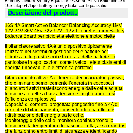
Enerkey Lithium Battery Equalizer 4A Smart Active Balancer 15S-
16S Lifepo4 /Lipo Battery Energy Balancer Equalization
Descrizione del prodotto
16S 4A Smart Active Balancer Balancing Accuracy 1MV
12V 24V 36V 48V 72V 92V 112V Lifepo4 e Li-ion Battery
Balance Board per biciclette elettriche e motociclette
Il bilanciatore attivo 4A è un dispositivo tipicamente
utilizzato nei sistemi di gestione delle batterie per
ottimizzare le prestazioni e la durata delle batterie, in
particolare in applicazioni come i veicoli elettrici,sistemi di
energia rinnovabile, e elettronica portatile.
Bilanciamento attivo: A differenza dei bilanciatori passivi,
che eliminano semplicemente l'energia in eccesso, i
bilanciatori attivi trasferiscono energia dalle celle ad alta
tensione a quelle a bassa tensione, migliorando così
l'efficienza complessiva.
Capacità di corrente: progettata per gestire fino a 4A di
corrente di bilanciamento, consentendo una efficace
ridistribuzione dell'energia tra le celle.
Monitoraggio delle celle: monitora continuamente la
tensione e la temperatura di ciascuna cella, assicurandosi
che funzionino entro limiti di sicurezza e identificando