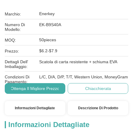
Enerkey
Marchio:
Numero Di
EK-B9S40A
Modello:
50pieces
MOQ:
$6.2-$7.9
Prezzo:
Dettagli Dell'
Scatola di carta resistente + schiuma EVA
Imballaggio:
Condizioni Di
L/C, D/A, D/P, T/T, Western Union, MoneyGram
Pagamento:
Ottenga Il Migliore Prezzo
Chiacchierata
Informazioni Dettagliate
Descrizione Di Prodotto
Informazioni Dettagliate