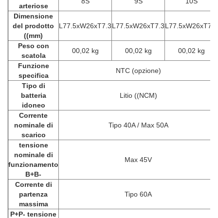
8S
9S
10S
arteriose
Dimensione
del prodotto
L77.5xW26xT7.3
L77.5xW26xT7.3
L77.5xW26xT7.3
((mm)
Peso con
00,02 kg
00,02 kg
00,02 kg
scatola
Funzione
NTC (opzione)
specifica
Tipo di
batteria
Litio ((NCM)
idoneo
Corrente
nominale di
Tipo 40A / Max 50A
scarico
tensione
nominale di
Max 45V
funzionamento
B+B-
Corrente di
partenza
Tipo 60A
massima
P+P- tensione