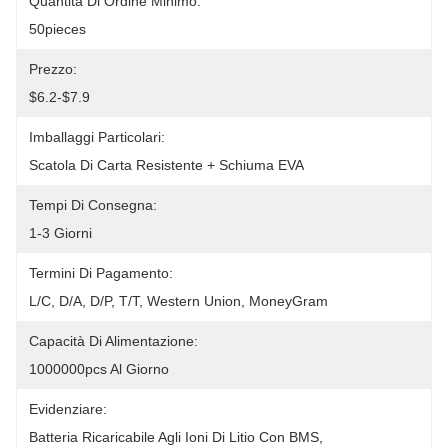
Quantità Di Ordine Minimo:
50pieces
Prezzo:
$6.2-$7.9
Imballaggi Particolari:
Scatola Di Carta Resistente + Schiuma EVA
Tempi Di Consegna:
1-3 Giorni
Termini Di Pagamento:
L/C, D/A, D/P, T/T, Western Union, MoneyGram
Capacità Di Alimentazione:
1000000pcs Al Giorno
Evidenziare:
Batteria Ricaricabile Agli Ioni Di Litio Con BMS
, 