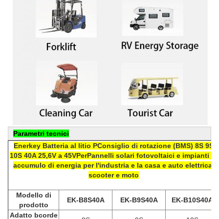
Parametri tecnici
Enerkey Batteria al litio P
Consiglio di rotazione (
BMS) 8S 9S
10S 40A 25,6V a 45V
Per
Pannelli solari fotovoltaici e impianti di
accumulo di energia per l'industria e la casa e auto elettrica,
scooter e moto
Modello di
EK-B8S40A
EK-B9S40A
EK-B10S40A
prodotto
Adatto
b
corde