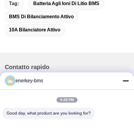
Tag:
Batteria Agli Ioni Di Litio BMS
BMS Di Bilanciamento Attivo
10A Bilanciatore Attivo
Contatto rapido
enerkey-bms
Indirizzo
Zona A, 9° piano, edificio G, Parco industriale a basse
emissioni di carbonio di Guancheng, comunità Shangcun,
5:49 PM
strada Gongming, distretto di Guangming, Shenzhen, Cina,
518106
Good day, what product are you looking for?
Telefono
86--15387469240