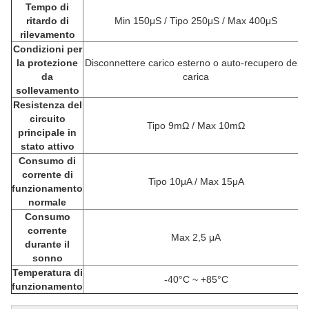
Tempo di
ritardo di
Min 150μS / Tipo 250μS / Max 400μS
rilevamento
Condizioni per
la protezione
Disconnettere carico esterno o auto-recupero della
da
carica
sollevamento
Resistenza del
circuito
Tipo 9mΩ / Max 10mΩ
principale in
stato attivo
Consumo di
corrente di
Tipo 10μA / Max 15μA
funzionamento
normale
Consumo
corrente
Max 2,5 μA
durante il
sonno
Temperatura di
-40°C ~ +85°C
funzionamento