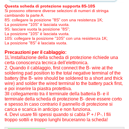
Questa scheda di protezione supporta 8S-10S
Si possono ottenere diverse selezioni di numeri di stringa
cambiando la parte A.
8S: collegare la posizione "8S" con una resistenza 1K;
La posizione "10S" è lasciata vuota.
9S: lasciare vuota la posizione "8S";
La posizione "10S" è lasciata vuota.
10S: collegare la posizione "10S" con una resistenza 1K;
La posizione "8S" è lasciata vuota.
Precauzioni per il cablaggio:
1L'installazione della scheda di protezione richiede una
certa conoscenza tecnica dell'elettronica.
2. Quando il cablaggio, first connect the B- wire at the
soldering pad position to the total negative terminal of the
battery (the B- wire should be soldered to a short and thick
wire) and solder the wired terminal to the battery pack first,
e poi inserire la piastra protettiva.
3Il collegamento tra il terminale della batteria B- e il
terminale della scheda di protezione B- deve essere corto
e spesso.In caso contrario il pannello di protezione si
carica e scarica in anticipo e non funziona.
4. Devi usare fili spessi quando si cabla P + / P-. I fili
troppo sottili e troppo lunghi bruceranno la scheda!