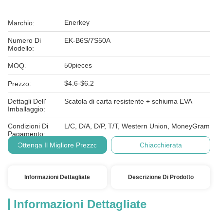
Enerkey
Marchio:
Numero Di
EK-B6S/7S50A
Modello:
50pieces
MOQ:
$4.6-$6.2
Prezzo:
Dettagli Dell'
Scatola di carta resistente + schiuma EVA
Imballaggio:
Condizioni Di
L/C, D/A, D/P, T/T, Western Union, MoneyGram
Pagamento:
Ottenga Il Migliore Prezzo
Chiacchierata
Informazioni Dettagliate
Descrizione Di Prodotto
Informazioni Dettagliate