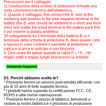
Precauzioni per il cablaggio:
1L'installazione della scheda di protezione richiede una
certa conoscenza tecnica dell'elettronica.
2. Quando il cablaggio, first connect the B- wire at the
soldering pad position to the total negative terminal of the
battery (the B- wire should be soldered to a short and thick
wire) and solder the wired terminal to the battery pack first,
e poi inserire la piastra protettiva.
3Il collegamento tra il terminale della batteria B- e il
terminale della scheda di protezione B- deve essere corto
e spesso.In caso contrario il pannello di protezione si
carica e scarica in anticipo e non funziona.
4. Devi usare fili spessi quando si cabla P + / P-. I fili
troppo sottili e troppo lunghi bruceranno la scheda!
Domande frequenti
D1. Perché abbiamo scelto te?
* Possiamo fornirvi un servizio post-vendita efficiente, con
più di 10 anni di forte supporto tecnico.
* I prodotti hanno superato la certificazione FCC, CE,
ROHS e altre norme internazionali.
* Possiamo fornirvi il prezzo di fabbrica, benvenuti a
visitare la nostra fabbrica e il processo di produzione.