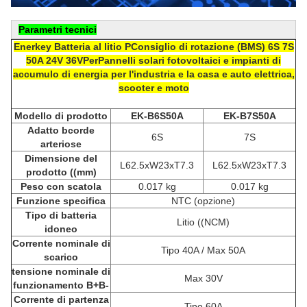
Parametri tecnici
Enerkey Batteria al litio P
Consiglio di rotazione (
BMS) 6S 7S
50A 24V 36V
Per
Pannelli solari fotovoltaici e impianti di
accumulo di energia per l'industria e la casa e auto elettrica,
scooter e moto
Modello di prodotto
EK-B6S50A
EK-B7
S5
0A
Adatto
b
corde
6S
7S
arteriose
Dimensione del
L62.5xW23xT7.3
L62.5xW23xT7.3
prodotto ((mm)
Peso con scatola
0.017 kg
0.017 kg
Funzione specifica
NTC (opzione)
Tipo di batteria
Litio ((NCM)
idoneo
Corrente nominale di
Tipo 40A / Max 50A
scarico
tensione nominale di
Max 30V
funzionamento B+B-
Corrente di partenza
Tipo 60A