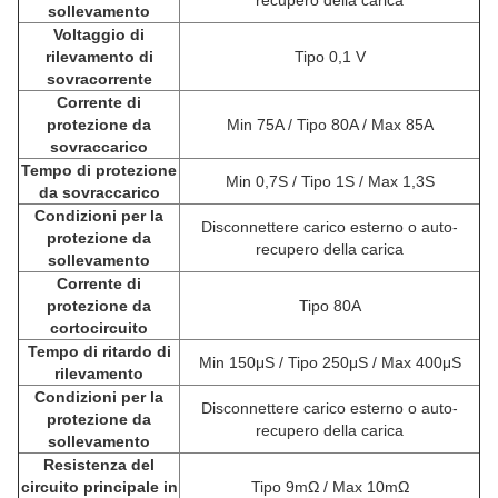
sollevamento
Voltaggio di
rilevamento di
Tipo 0,1 V
sovracorrente
Corrente di
protezione da
Min 75A / Tipo 80A / Max 85A
sovraccarico
Tempo di protezione
Min 0,7S / Tipo 1S / Max 1,3S
da sovraccarico
Condizioni per la
Disconnettere carico esterno o auto-
protezione da
recupero della carica
sollevamento
Corrente di
protezione da
Tipo 80A
cortocircuito
Tempo di ritardo di
Min 150μS / Tipo 250μS / Max 400μS
rilevamento
Condizioni per la
Disconnettere carico esterno o auto-
protezione da
recupero della carica
sollevamento
Resistenza del
circuito principale in
Tipo 9mΩ / Max 10mΩ