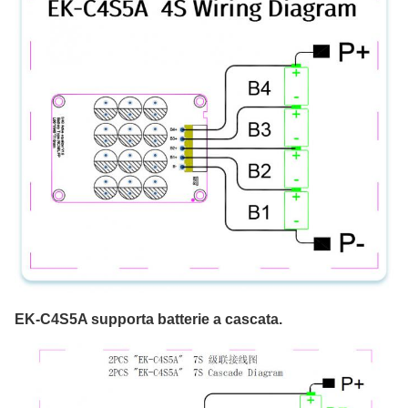
EK-C4S5A supporta batterie a cascata.