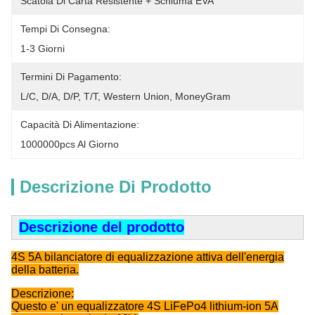
Scatola Di Carta Resistente + Schiuma EVA
Tempi Di Consegna:
1-3 Giorni
Termini Di Pagamento:
L/C, D/A, D/P, T/T, Western Union, MoneyGram
Capacità Di Alimentazione:
1000000pcs Al Giorno
Descrizione Di Prodotto
Descrizione del prodotto
4S 5A bilanciatore di equalizzazione attiva dell'energia
della batteria.
Descrizione:
Questo e' un equalizzatore 4S LiFePo4 lithium-ion 5A