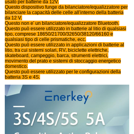
usato per batterie da 12V.
Questo dispositivo funge da bilanciatore/equalizzatore per
bilanciare la capacità delle celle all'interno della batteria
da 12 V.
Questo non e' un bilanciatore/equalizzatore Bluetooth.
Questo può essere utilizzato in batterie al litio di qualsiasi
tipo, comprese 18650/21700/32650/38120/66160 e
qualsiasi tipo di celle prismatiche, ecc.
Questo può essere utilizzato in applicazioni di batterie al
litio, tra cui sistemi solari, RV, biciclette elettriche,
skateboard, campeggio, barca, strumenti elettrici,
movimento del prato e sistemi di stoccaggio energetico
domestico.
Questo può essere utilizzato per le configurazioni della
batteria 3S e 4S.