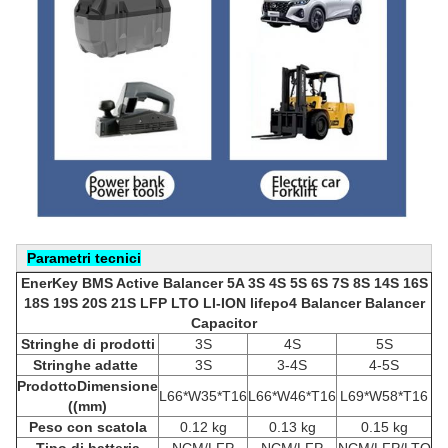
Parametri tecnici
EnerKey BMS Active Balancer 5A 3S 4S 5S 6S 7S 8S 14S 16S
18S 19S 20S 21S LFP LTO LI-ION lifepo4 Balancer Balancer
Capacitor
Stringhe di prodotti
3S
4S
5S
Stringhe adatte
3S
3-4S
4-5S
Prodotto
Dimensione
L66*W35*T16
L66*W46*T16
L69*W58*T16
((mm)
Peso con scatola
0.12 kg
0.13 kg
0.15 kg