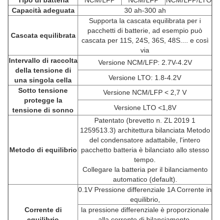
Tipo di batteria
NCM/LFP
NCM/LFP
NCM/LFP/LTO
Capacità adeguata
30 ah-300 ah
Supporta la cascata equilibrata per i
pacchetti di batterie, ad esempio può
Cascata equilibrata
cascata per 11S, 24S, 36S, 48S.... e così
via
Intervallo di raccolta
Versione NCM/LFP: 2.7V-4.2V
della tensione di
Versione LTO: 1.8-4.2V
una singola cella
Sotto tensione
Versione NCM/LFP < 2,7 V
protegge la
Versione LTO <1,8V
tensione di sonno
Patentato (brevetto n. ZL 2019 1
1259513.3) architettura bilanciata Metodo
del condensatore adattabile, l'intero
Metodo di equilibrio
pacchetto batteria è bilanciato allo stesso
tempo.
Collegare la batteria per il bilanciamento
automatico (default).
0.1V Pressione differenziale 1A Corrente in
equilibrio,
Corrente di
la pressione differenziale è proporzionale
equilibrio
alla corrente di bilanciamento,