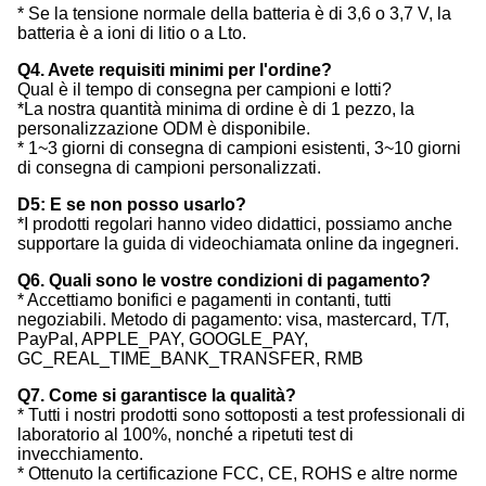
* Se la tensione normale della batteria è di 3,6 o 3,7 V, la
batteria è a ioni di litio o a Lto.
Q4. Avete requisiti minimi per l'ordine?
Qual è il tempo di consegna per campioni e lotti?
*La nostra quantità minima di ordine è di 1 pezzo, la
personalizzazione ODM è disponibile.
* 1~3 giorni di consegna di campioni esistenti, 3~10 giorni
di consegna di campioni personalizzati.
D5: E se non posso usarlo?
*I prodotti regolari hanno video didattici, possiamo anche
supportare la guida di videochiamata online da ingegneri.
Q6. Quali sono le vostre condizioni di pagamento?
* Accettiamo bonifici e pagamenti in contanti, tutti
negoziabili. Metodo di pagamento: visa, mastercard, T/T,
PayPal, APPLE_PAY, GOOGLE_PAY,
GC_REAL_TIME_BANK_TRANSFER, RMB
Q7. Come si garantisce la qualità?
* Tutti i nostri prodotti sono sottoposti a test professionali di
laboratorio al 100%, nonché a ripetuti test di
invecchiamento.
* Ottenuto la certificazione FCC, CE, ROHS e altre norme