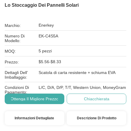
Lo Stoccaggio Dei Pannelli Solari
Enerkey
Marchio:
Numero Di
EK-C4S5A
Modello:
5 pezzi
MOQ:
$5.56-$8.33
Prezzo:
Dettagli Dell'
Scatola di carta resistente + schiuma EVA
Imballaggio:
Condizioni Di
L/C, D/A, D/P, T/T, Western Union, MoneyGram
Pagamento:
Ottenga Il Migliore Prezzo
Chiacchierata
Informazioni Dettagliate
Descrizione Di Prodotto