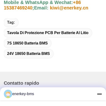
Mobile & WhatsApp & Wechat:
+86
15387469240
;
Email:
kiwi@enerkey.cn
Tag:
Tavola Di Protezione PCB Per Batterie Al Litio
7S 18650 Batteria BMS
24V 18650 Batteria BMS
Contatto rapido
enerkey-bms
Indirizzo
Zona A, 9° piano, edificio G, Parco industriale a basse